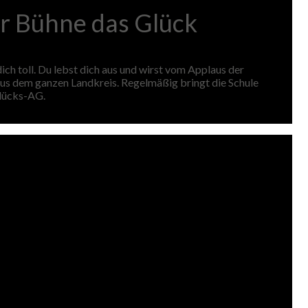
er Bühne das Glück
ich toll. Du lebst dich aus und wirst vom Applaus der
s dem ganzen Landkreis. Regelmäßig bringt die Schule
Glücks-AG.