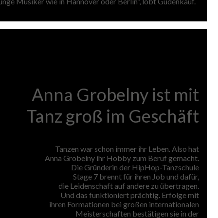
junge Musiker wie in Hannover oder Berlin“, lobt Gudenkauf.
Anna Grobelny ist mit
Tanz groß im Geschäft
Tanzen war schon immer ihr Leben. Also hat
Anna Grobelny ihr Hobby zum Beruf gemacht.
Die Gründerin der HipHop-Tanzschule
Stage 7 brennt für ihren Job und dafür,
die Leidenschaft auf andere zu übertragen.
Und das funktioniert prächtig. Erfolge mit
ihren Formationen bei großen internationalen
Meisterschaften bestätigen sie in der