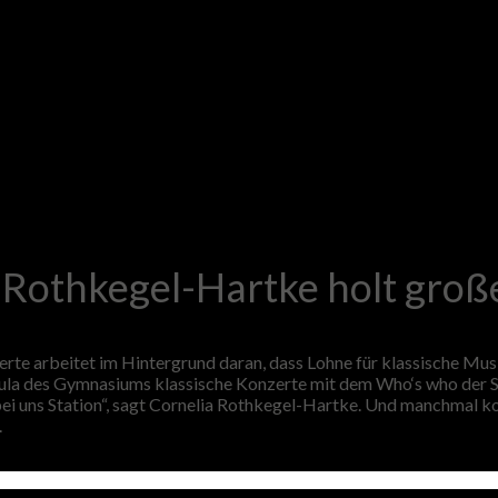
 Rothkegel-Hartke holt groß
rte arbeitet im Hintergrund daran, dass Lohne für klassische Mus
 Aula des Gymnasiums klassische Konzerte mit dem Who‘s who der S
i uns Station“, sagt Cornelia Rothkegel-Hartke. Und manchmal k
.