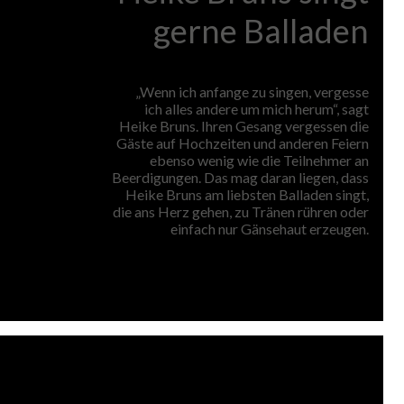
gerne Balladen
„Wenn ich anfange zu singen, vergesse
ich alles andere um mich herum“, sagt
Heike Bruns. Ihren Gesang vergessen die
Gäste auf Hochzeiten und anderen Feiern
ebenso wenig wie die Teilnehmer an
Beerdigungen. Das mag daran liegen, dass
Heike Bruns am liebsten Balladen singt,
die ans Herz gehen, zu Tränen rühren oder
einfach nur Gänsehaut erzeugen.