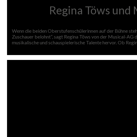
Regina Töws und M
Wenn die beiden Oberstufenschülerinnen auf der Bühne stehen,
Zuschauer belohnt“, sagt Regina Töws von der Musical-AG 
musikalische und schauspielerische Talente hervor. Ob Regin