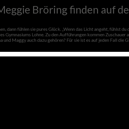
eggie Bröring finden auf d
 dann fühlen sie pures Glück. „Wenn das Licht angeht, fühlst du d
des Gymnasiums Lohne. Zu den Aufführungen kommen Zuschauer au
a und Maggy auch dazu gehören? Für sie ist es auf jeden Fall die 