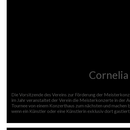
Cornelia
Die Vorsitzende des Vereins zur Förderung der Meisterkonze
im Jahr veranstaltet der Verein die Meisterkonzerte in der
Tournee von einem Konzerthaus zum nächsten und machen be
wenn ein Künstler oder eine Künstlerin exklusiv dort gastiert